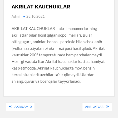
AKRILAT KAUCHUKLAR
Admin
28.10.2021
AKRILAT KAUCHUKLAR – akril monomerlarining
akrilatlar bilan hosil qilgan sopolimerlari. Bular
oltingugurt, aminlar, benzoil peroksid bilan choklanib
(vulkanizatsiyalanib) akril rezi pasi hosil qiladi. Akrilat
kaucuklar 200° temperaturada ham parchalanmaydi.
Hozirgi vaqtda ftor Akrilat kauchuklar katta ahamiyat
kasb etmoqda. Akrilat kauchuklarga moy, benzin,
kerosin kabi erituvchilar ta’sir qilmaydi. Ulardan
shlang, quvur va boshqalar tayyorlanadi.
Post
AKRILAMID
AKRILATLAR
menyusi