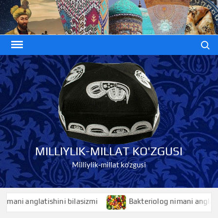
Skip
to
content
Search
MILLIYLIK-MILLAT KO'ZGUSI
Milliylik-millat ko'zgusi
i anglatishini bilasizmi
Bakteriolog nimani anglatishini