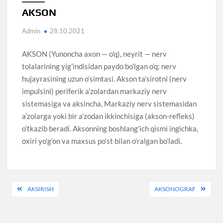
AKSON
Admin
28.10.2021
AKSON (Yunoncha axon — o’q), neyrit — nerv
tolalarining yig’indisidan paydo bo’lgan o’q; nerv
hujayrasining uzun o’simtasi. Akson ta’sirotni (nerv
impulsini) periferik a’zolardan markaziy nerv
sistemasiga va aksincha, Markaziy nerv sistemasidan
a’zolarga yoki bir a’zodan ikkinchisiga (akson-refleks)
o’tkazib beradi. Aksonning boshlang’ich qismi ingichka,
oxiri yo’g’on va maxsus po’st bilan o’ralgan bo’ladi.
Post
AKSIRISH
AKSONOGRAF
menyusi