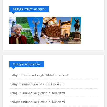
Milliylik-millat ko’zgusi
Oxirgi ma’lumotlar
Baliqchilik nimani anglatishini bilasizmi
Baliqchi nimani anglatishini bilasizmi
Baliq uni nimani anglatishini bilasizmi
Baliqko’z nimani anglatishini bilasizmi