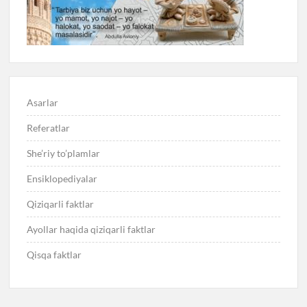
Asarlar
Referatlar
She’riy to’plamlar
Ensiklopediyalar
Qiziqarli faktlar
Ayollar haqida qiziqarli faktlar
Qisqa faktlar