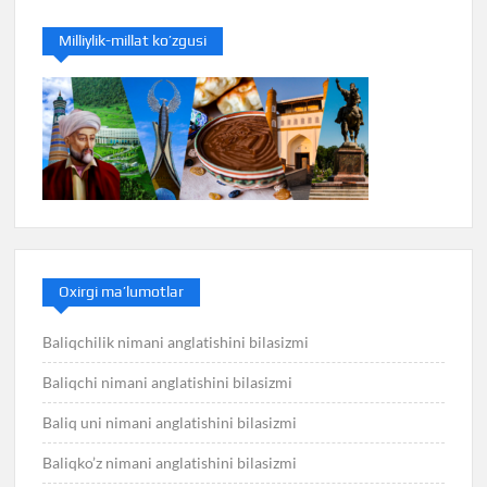
Milliylik-millat ko’zgusi
Oxirgi ma’lumotlar
Baliqchilik nimani anglatishini bilasizmi
Baliqchi nimani anglatishini bilasizmi
Baliq uni nimani anglatishini bilasizmi
Baliqko’z nimani anglatishini bilasizmi