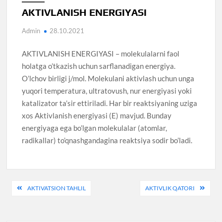
AKTIVLANISH ENERGIYASI
Admin
28.10.2021
AKTIVLANISH ENERGIYASI – molekulalarni faol
holatga o’tkazish uchun sarflanadigan energiya.
O’lchov birligi j/mol. Molekulani aktivlash uchun unga
yuqori temperatura, ultratovush, nur energiyasi yoki
katalizator ta’sir ettiriladi. Har bir reaktsiyaning uziga
xos Aktivlanish energiyasi (E) mavjud. Bunday
energiyaga ega bo’lgan molekulalar (atomlar,
radikallar) to’qnashgandagina reaktsiya sodir bo’ladi.
Post
AKTIVATSION TAHLIL
AKTIVLIK QATORI
menyusi