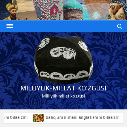
Skip
to
content
Search
MILLIYLIK-MILLAT KO'ZGUSI
Milliylik-millat ko'zgusi
bilasizmi
Baliq uni nimani anglatishini bilasizmi