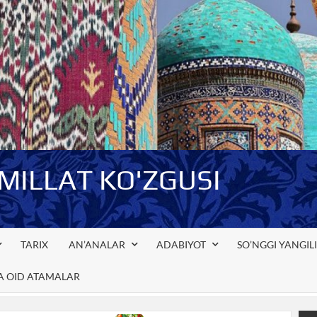
-MILLAT KO'ZGUSI
TARIX
AN’ANALAR
ADABIYOT
SO’NGGI YANGIL
GA OID ATAMALAR