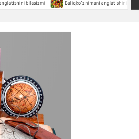
ni bilasizmi
Baliqko’z nimani anglatishini bilasizmi