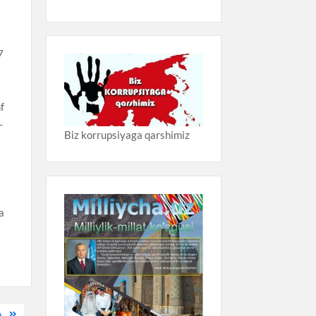
7
hf
-
Biz korrupsiyaga qarshimiz
da
A