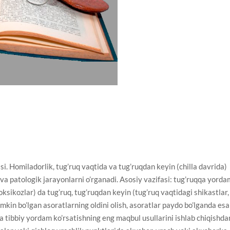
. Homiladorlik, tug’ruq vaqtida va tug’ruqdan keyin (chilla davrida)
 va patologik jarayonlarni o’rganadi. Asosiy vazifasi: tug’ruqqa yorda
toksikozlar) da tug’ruq, tug’ruqdan keyin (tug’ruq vaqtidagi shikastlar,
mkin bo’lgan asoratlarning oldini olish, asoratlar paydo bo’lganda esa
a tibbiy yordam ko’rsatishning eng maqbul usullarini ishlab chiqishda