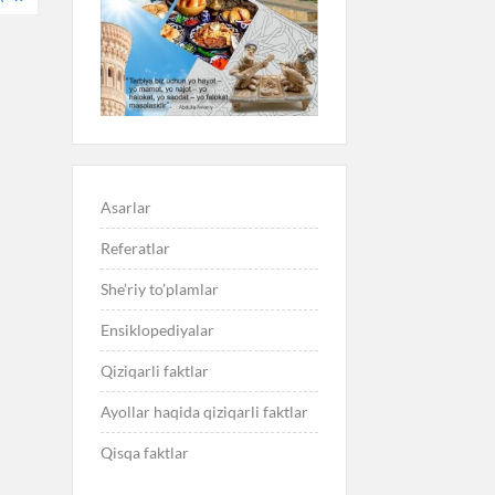
Asarlar
Referatlar
She’riy to’plamlar
Ensiklopediyalar
Qiziqarli faktlar
Ayollar haqida qiziqarli faktlar
Qisqa faktlar