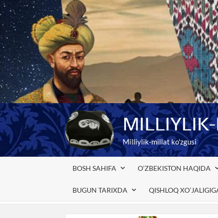
Skip
to
content
MILLIYLIK
Milliylik-millat ko'zgusi
BOSH SAHIFA
O’ZBEKISTON HAQIDA
BUGUN TARIXDA
QISHLOQ XO’JALIGI