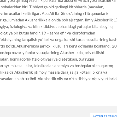
nalar yoki qishloq vrachlik punktlarida akusher-vrach yoki akusherka
 sohalaridan biri. Tibbiyotga oid qadimgi kitoblarda (masalan,
m usullari keltirilgan. Abu Ali Ibn Sino o’zining «Tib qonunlari»
lariga, jumladan Akusherlikka alohida bob ajratgan. Ilmiy Akusherlik 1
ya, fiziologiya va klinik tibbiyot sohasidagi yutuqlar bilan bog’liq
ologiya bir butun fandir. 19 – asrda efir va xloroformdan
fektsiyaning tarqalish yo’llari va unga karshi kurash usullarining kas
tki bo’ldi. Akusherlikda jarroxlik usullari keng qo’llanila boshlandi. 20
boshqa nazariy fanlar yutuqlarining Akusherlikda joriy etilishi
lan, homiladorlik fiziologiyasi va dietetikasi, tug’ruqni
an ayrim kasalliklar, toksikozlar, anemiya va boshqalarni chuqurroq
ikasida Akusherlik ijtimoiy masala darajasiga ko’tarilib, ona va
asalar ishlab turibdi. Akusherlik oliy va o’rta tibbiyot o’quv yurtlari
AKTSELERATSIY