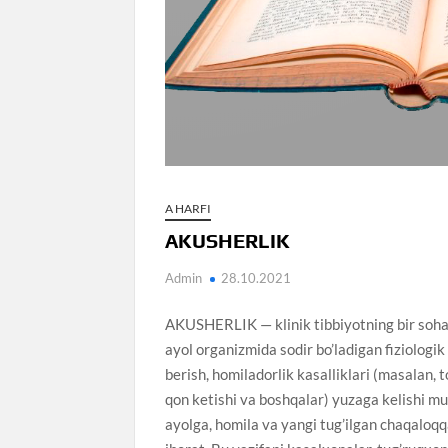
A HARFI
AKUSHERLIK
Admin
28.10.2021
AKUSHERLIK — klinik tibbiyotning bir sohasi
ayol organizmida sodir bo’ladigan fiziologik
berish, homiladorlik kasalliklari (masalan, 
qon ketishi va boshqalar) yuzaga kelishi mu
ayolga, homila va yangi tug’ilgan chaqaloqq