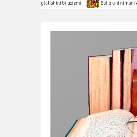
nimani anglatishini bilasizmi
Baliq uni nimani anglatishi