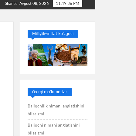
Baliq nimani anglatishini bilasizmi
Balans nimani ang
Shanba, Avgust 08, 2026
11:49:37 PM
Milliylik-millat ko’zgusi
Oxirgi ma’lumotlar
Baliqchilik nimani anglatishini
bilasizmi
Baliqchi nimani anglatishini
bilasizmi