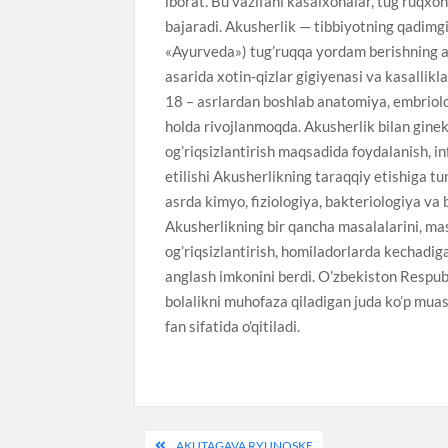
iborat. Bu vazifani kasalxonalar, tug’ruqxo
bajaradi. Akusherlik — tibbiyotning qadimgi
«Ayurveda») tug’ruqqa yordam berishning ayri
asarida xotin-qizlar gigiyenasi va kasallik
18 – asrlardan boshlab anatomiya, embriologi
holda rivojlanmoqda. Akusherlik bilan ginek
og’riqsizlantirish maqsadida foydalanish, in
etilishi Akusherlikning taraqqiy etishiga tur
asrda kimyo, fiziologiya, bakteriologiya va 
Akusherlikning bir qancha masalalarini, masa
og’riqsizlantirish, homiladorlarda kechadig
anglash imkonini berdi. O’zbekiston Respubl
bolalikni muhofaza qiladigan juda ko’p muass
fan sifatida o’qitiladi.
Post
AKUTAGAVA RYUNOSKE