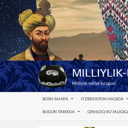
Skip
to
content
MILLIYLIK
Milliylik-millat ko'zgusi
BOSH SAHIFA
O’ZBEKISTON HAQIDA
BUGUN TARIXDA
QISHLOQ XO’JALIGI