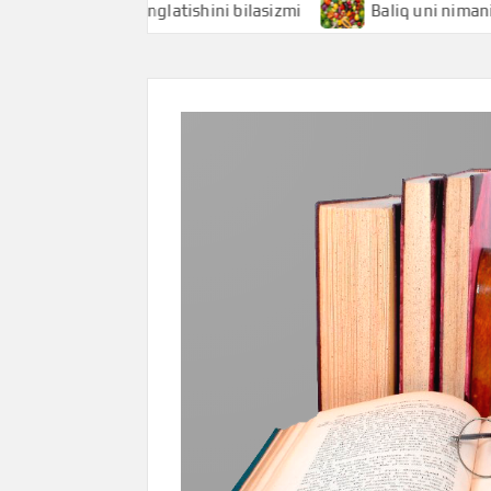
hi nimani anglatishini bilasizmi
Baliq uni nimani anglatis