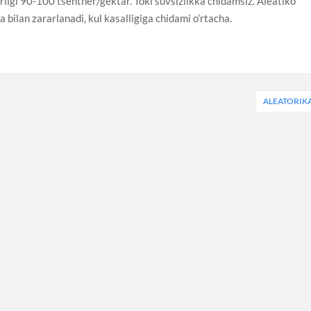
ligi 90-100 tsentner/gektar. Toki suvsizlikka chidamsiz. Aleatiko
a bilan zararlanadi, kul kasalligiga chidami o’rtacha.
ALEATORIK