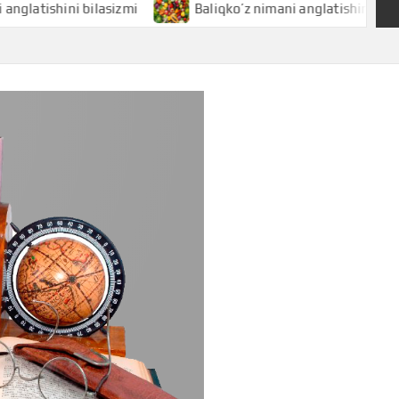
hini bilasizmi
Baliqko’z nimani anglatishini bilasizmi