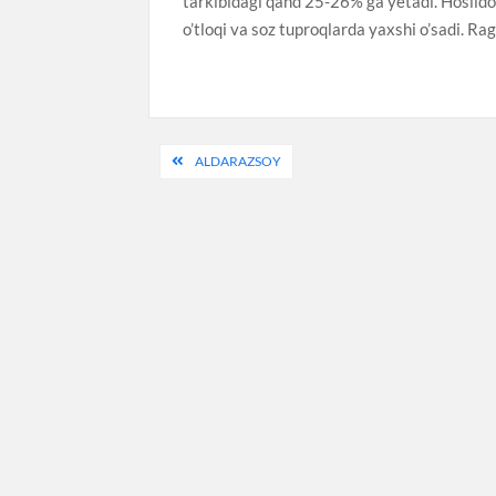
tarkibidagi qand 25-26% ga yetadi. Hosildor
o’tloqi va soz tuproqlarda yaxshi o’sadi. Rag
Post
ALDARAZSOY
menyusi