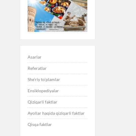
Asarlar
Referatlar
She’riy to’plamlar
Ensiklopediyalar
Qiziqarli faktlar
Ayollar haqida qiziqarli faktlar
Qisqa faktlar