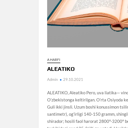
A HARFI
ALEATIKO
Admin
29.10.2021
ALEATIKO, Aleatiko Pero, uva liatika— vin
O’zbekistonga keltirilgan. O’rta Osiyoda keng
Guli ikki jinsli. Uzum boshi konussimon tsil
santimetr), og’irligi 140-150 gramm, shingill
shirador; hosili faol harorat 2800°-3200° b