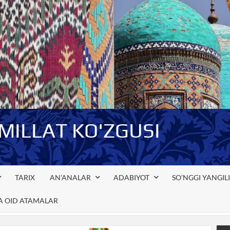
-MILLAT KO'ZGUSI
TARIX
AN’ANALAR
ADABIYOT
SO’NGGI YANGIL
GA OID ATAMALAR