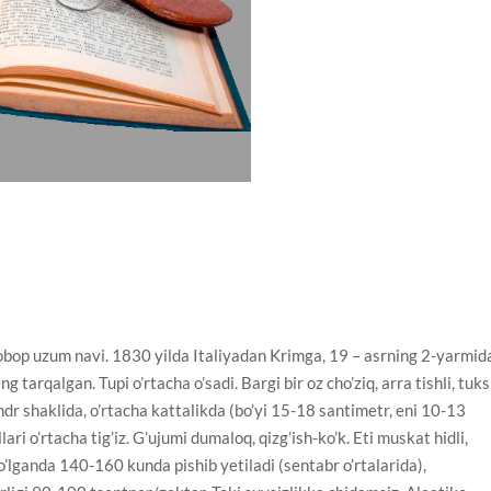
obop uzum navi. 1830 yilda Italiyadan Krimga, 19 – asrning 2-yarmid
 tarqalgan. Tupi o’rtacha o’sadi. Bargi bir oz cho’ziq, arra tishli, tuks
indr shaklida, o’rtacha kattalikda (bo’yi 15-18 santimetr, eni 10-13
ari o’rtacha tig’iz. G’ujumi dumaloq, qizg’ish-ko’k. Eti muskat hidli,
o’lganda 140-160 kunda pishib yetiladi (sentabr o’rtalarida),