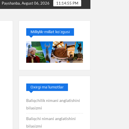
Baliq nimani anglatishini bilasizmi
Balans nimani a
Payshanba, Avgust 06, 2026
11:14:56 PM
Milliylik-millat ko’zgusi
Oxirgi ma’lumotlar
Baliqchilik nimani anglatishini
bilasizmi
Baliqchi nimani anglatishini
bilasizmi