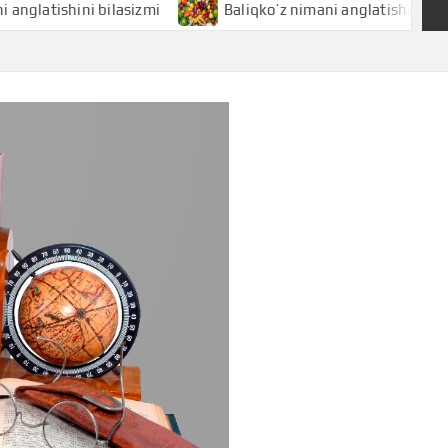
tishini bilasizmi
Baliqko’z nimani anglatishini bilasizmi