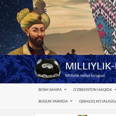
Skip
to
content
MILLIYLIK
Milliylik-millat ko'zgusi
BOSH SAHIFA
O’ZBEKISTON HAQIDA
BUGUN TARIXDA
QISHLOQ XO’JALIGI