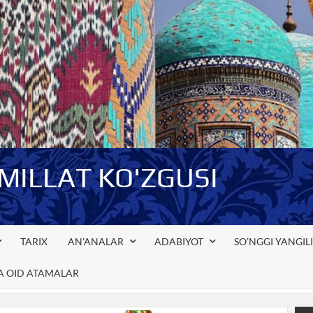
-MILLAT KO'ZGUSI
TARIX
AN’ANALAR
ADABIYOT
SO’NGGI YANGIL
GA OID ATAMALAR