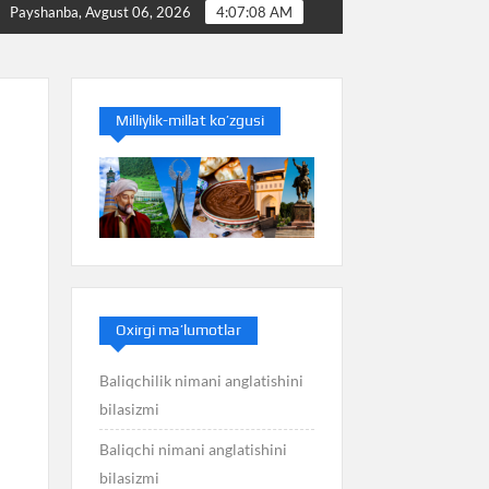
Baliq nimani anglatishini bilasizmi
Balans nimani
Payshanba, Avgust 06, 2026
4:07:09 AM
Milliylik-millat ko’zgusi
Oxirgi ma’lumotlar
Baliqchilik nimani anglatishini
bilasizmi
Baliqchi nimani anglatishini
bilasizmi