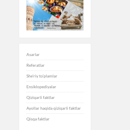
Asarlar
Referatlar
She’riy to’plamlar
Ensiklopediyalar
Qiziqarli faktlar
Ayollar haqida qiziqarli faktlar
Qisqa faktlar