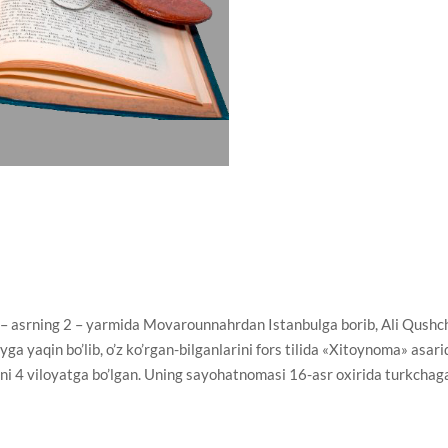
 asrning 2 – yarmida Movarounnahrdan Istanbulga borib, Ali Qushc
ga yaqin bo’lib, o’z ko’rgan-bilganlarini fors tilida «Xitoynoma» asari
oyni 4 viloyatga bo’lgan. Uning sayohatnomasi 16-asr oxirida turkchag