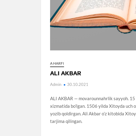
A HARFI
ALI AKBAR
Admin
30.10.2021
ALI AKBAR — movarounnahrlik sayyoh. 15 –
xizmatida bo’lgan. 1506 yilda Xitoyda uch oy
yozib qoldirgan. Ali Akbar o’z kitobida Xit
tarjima qilingan.