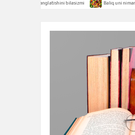
qchi nimani anglatishini bilasizmi
Baliq uni nimani angla