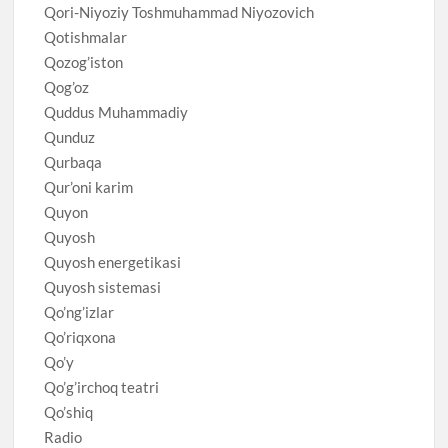
Qori-Niyoziy Toshmuhammad Niyozovich
Qotishmalar
Qozog’iston
Qog’oz
Quddus Muhammadiy
Qunduz
Qurbaqa
Qur’oni karim
Quyon
Quyosh
Quyosh energetikasi
Quyosh sistemasi
Qo’ng’izlar
Qo’riqxona
Qo’y
Qo’g’irchoq teatri
Qo’shiq
Radio