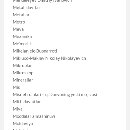
Mendeleyev Dmitriy Ivanovich
Metall davrlari
Metallar
Metro
Meva
Mexanika
Me’morlik
Mikelanjelo Buonarroti
Mikluxo-Maklay Nikolay Nikolayevich
Mikroblar
Mikroskop
Minerallar
Mis
Misr ehromlari – q. Dunyoning yetti mo’jizasi
Mitti davlatlar
Miya
Moddalar almashinuvi
Moldaviya