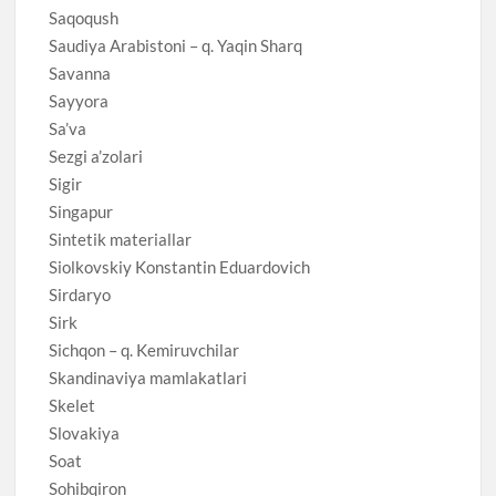
Saqoqush
Saudiya Arabistoni – q. Yaqin Sharq
Savanna
Sayyora
Sa’va
Sezgi a’zolari
Sigir
Singapur
Sintetik materiallar
Siolkovskiy Konstantin Eduardovich
Sirdaryo
Sirk
Sichqon – q. Kemiruvchilar
Skandinaviya mamlakatlari
Skelet
Slovakiya
Soat
Sohibqiron