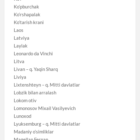
Ko‘pburchak
Ko‘rshapalak
Ko‘tarish krani
Laos
Latviya
Laylak
Leonardo da Vinchi
Litva
Livan – q. Yaqin Sharq
Liviya
Lixtenshteyn – q. Mitti davlatlar
Lobzik bilan arralash
Lokom otiv
Lomonosov Mixail Vasilyevich
Lunoxod
Lyuksemburg – q. Mitti davlatlar
Madaniy o‘simliklar
Magellan Fernan