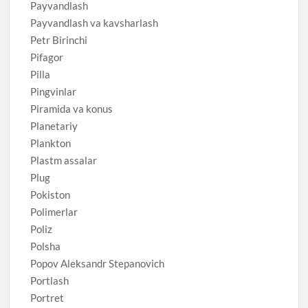
Payvandlash
Payvandlash va kavsharlash
Petr Birinchi
Pifagor
Pilla
Pingvinlar
Piramida va konus
Planetariy
Plankton
Plastm assalar
Plug
Pokiston
Polimerlar
Poliz
Polsha
Popov Aleksandr Stepanovich
Portlash
Portret