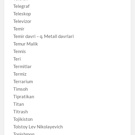
Telegraf
Teleskop
Televizor
Temir
Temir davri – q. Metall davrlari
Temur Malik
Tennis
Teri
Termitlar
Termiz
Terrarium
Timsoh
Tipratikan
Titan
Titrash
Tojikiston
Tolstoy Lev Nikolayevich
Topishmoq