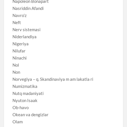
Napoleon Bonapart
Nasriddin Afandi
Navro’z
Neft
Nerv sistemasi
Niderlandiya
Nigeriya
Nilufar
Ninachi
Nol
Non
Norvegiya – q. Skandinaviya m am lakatla ri
Numizmatika
Nutq madaniyati
Nyuton Isaak
Ob-havo
Okean va dengizlar
Olam