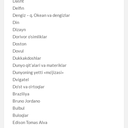
Dasht
Delfin
Dengiz – q. Okean va dengizlar
Din
Dizayn
Dorivor o’simliklar
Doston
Dovul
Dukkakdoshlar
Dunyo qit’alari va materiklar
Dunyoning yetti «mo’jizasi»
Dvigatel
Do’st va o’rtoqlar
Braziliya
Bruno Jordano
Bulbul
Buloqlar
Edison Tomas Alva