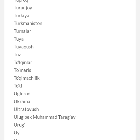
Turar joy
Turkiya
Turkmaniston
Turnalar
Tuya
Tuyaqush
Tuz
To’lqinlar
То‘maris
To‘qimachilik
To‘ti
Uglerod
Ukraina
Ultratovush
Ulug’bek Muhammad Tarag’ay
Urug‘
Uy