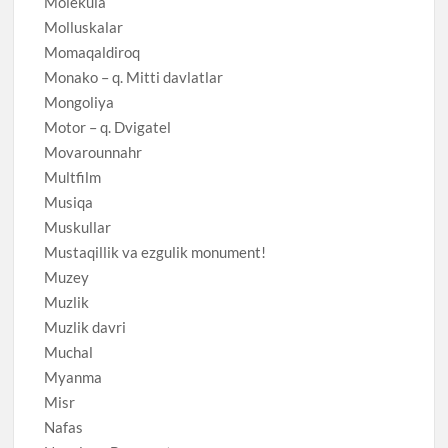
Molekula
Molluskalar
Momaqaldiroq
Monako – q. Mitti davlatlar
Mongoliya
Motor – q. Dvigatel
Movarounnahr
Multfilm
Musiqa
Muskullar
Mustaqillik va ezgulik monument!
Muzey
Muzlik
Muzlik davri
Muchal
Myanma
Misr
Nafas