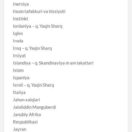
Inersiya
Inson tafakkuri va hissiyoti
Instinkt
lordaniya – q. Yaqin Sharq
Iqlim
Iroda
Iroq – q. Yaqin Sharq
Irsiyat
Islandiya – q. Skandinaviya m am lakatlari
Islom
Ispaniya
Isroil – q. Yaqin Sharq
Italiya
Jahon xalqlari
Jaloliddin Manguberdi
Janubiy Afrika
Respublikasi
Jayran