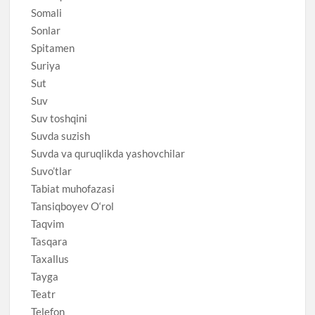
Somali
Sonlar
Spitamen
Suriya
Sut
Suv
Suv toshqini
Suvda suzish
Suvda va quruqlikda yashovchilar
Suvo’tlar
Tabiat muhofazasi
Tansiqboyev O‘rol
Taqvim
Tasqara
Taxallus
Tayga
Teatr
Telefon