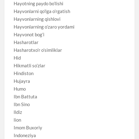
Hayotning paydo bo’lishi
Hayvonlarni qo’lga o’rgatish
Hayvonlarning qishlovi
Hayvonlarning o’zaro yordami
Hayvonot bog’i
Hasharotlar
Hasharotxo’r o’simliklar
Hid
Hikmatli so’zlar
Hindiston
Hujayra
Humo
Ibn Battuta
Ibn Sino
lldiz
lion
Imom Buxoriy
Indoneziya