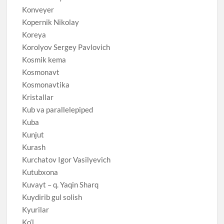
Konveyer
Kopernik Nikolay
Koreya
Korolyov Sergey Pavlovich
Kosmik kema
Kosmonavt
Kosmonavtika
Kristallar
Kub va parallelepiped
Kuba
Kunjut
Kurash
Kurchatov Igor Vasilyevich
Kutubxona
Kuvayt – q. Yaqin Sharq
Kuydirib gul solish
Kyurilar
Ko‘l