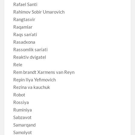
Rafael Santi
Rahimov Sobir Umarovich
Rangtasvir
Raqamlar
Raqs san’ati
Rasadxona
Rassomlik san’ati
Reaktiv dvigatel
Rele
Rem brandt Xarmens van Reyn
Repin Ilya Yefimovich
Rezina va kauchuk
Robot
Rossiya
Ruminiya
Sabzavot
Samarqand
Samolyot