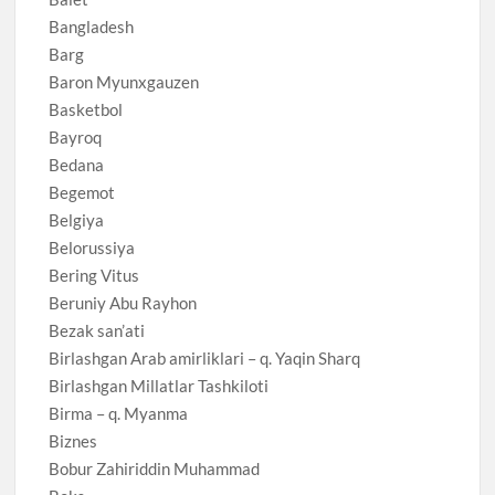
Bangladesh
Barg
Baron Myunxgauzen
Basketbol
Bayroq
Bedana
Begemot
Belgiya
Belorussiya
Bering Vitus
Beruniy Abu Rayhon
Bezak san’ati
Birlashgan Arab amirliklari – q. Yaqin Sharq
Birlashgan Millatlar Tashkiloti
Birma – q. Myanma
Biznes
Bobur Zahiriddin Muhammad