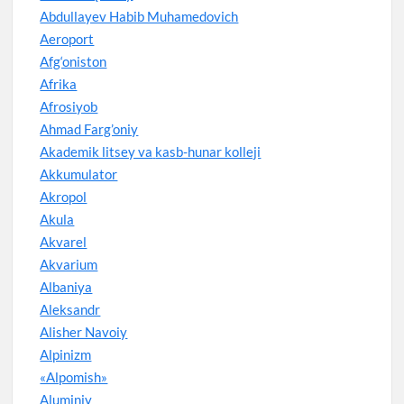
Abdullayev Habib Muhamedovich
Aeroport
Afg‘oniston
Afrika
Afrosiyob
Ahmad Farg’oniy
Akademik litsey va
kasb-hunar kolleji
Akkumulator
Akropol
Akula
Akvarel
Akvarium
Albaniya
Aleksandr
Alisher Navoiy
Alpinizm
«Alpomish»
Aluminiy