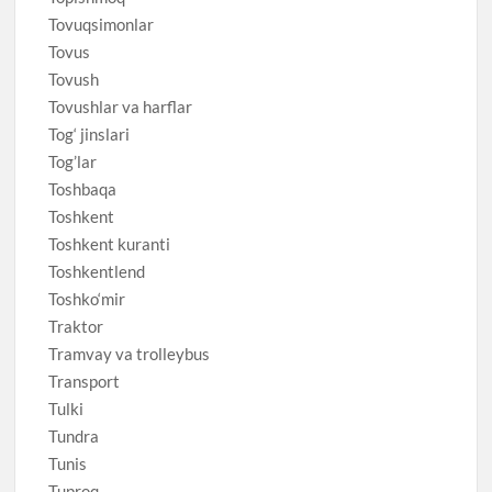
Tovuqsimonlar
Tovus
Tovush
Tovushlar va harflar
Tog‘ jinslari
Tog’lar
Toshbaqa
Toshkent
Toshkent kuranti
Toshkentlend
Toshko‘mir
Traktor
Tramvay va trolleybus
Transport
Tulki
Tundra
Tunis
Tuproq