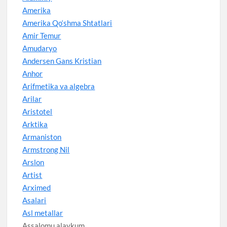
Amerika
Amerika Qo‘shma Shtatlari
Amir Temur
Amudaryo
Andersen Gans Kristian
Anhor
Arifmetika va algebra
Arilar
Aristotel
Arktika
Armaniston
Armstrong Nil
Arslon
Artist
Arximed
Asalari
Asl metallar
Assalomu alaykum