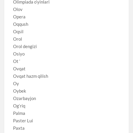
Olimpiada o‘yinlari
Olov
Opera
Oqqush
Oqsil
Orol
Orol dengizi
Osiyo
Ot ‘
Ovqat
Ovqat hazm qilish
Oy
Oybek
Ozarbayjon
Og‘riq
Palma
Paster Lui
Paxta