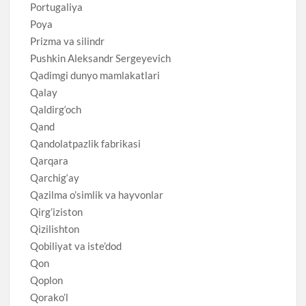
Portugaliya
Poya
Prizma va silindr
Pushkin Aleksandr Sergeyevich
Qadimgi dunyo mamlakatlari
Qalay
Qaldirg‘och
Qand
Qandolatpazlik fabrikasi
Qarqara
Qarchig‘ay
Qazilma o’simlik va hayvonlar
Qirg’iziston
Qizilishton
Qobiliyat va iste’dod
Qon
Qoplon
Qorako’l