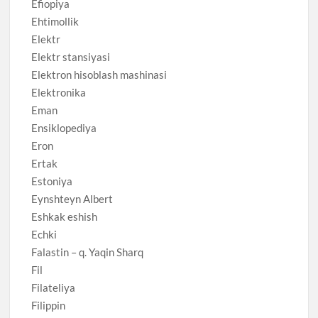
Efiopiya
Ehtimollik
Elektr
Elektr stansiyasi
Elektron hisoblash mashinasi
Elektronika
Eman
Ensiklopediya
Eron
Ertak
Estoniya
Eynshteyn Albert
Eshkak eshish
Echki
Falastin – q. Yaqin Sharq
Fil
Filateliya
Filippin