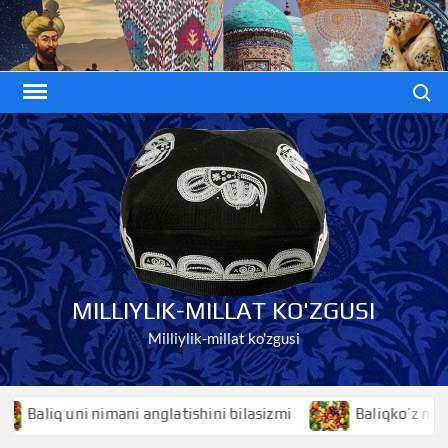
Skip
to
content
Search
MILLIYLIK-MILLAT KO'ZGUSI
Milliylik-millat ko'zgusi
 nimani anglatishini bilasizmi
Baliqko’z nimani anglatish