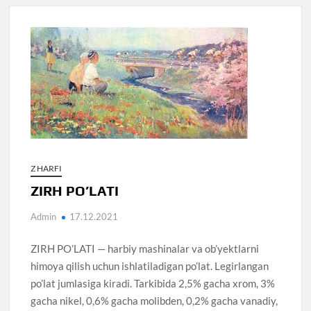
Z HARFI
ZIRH PO’LATI
Admin
17.12.2021
ZIRH PO’LATI — harbiy mashinalar va ob’yektlarni
himoya qilish uchun ishlatiladigan po’lat. Legirlangan
po’lat jumlasiga kiradi. Tarkibida 2,5% gacha xrom, 3%
gacha nikel, 0,6% gacha molibden, 0,2% gacha vanadiy,