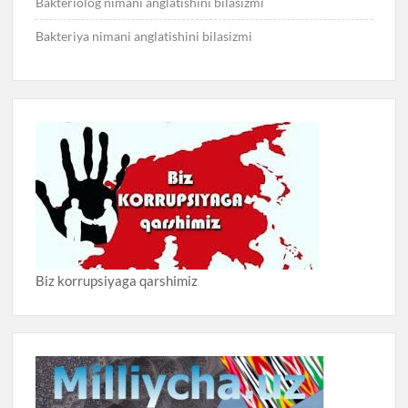
Bakteriolog nimani anglatishini bilasizmi
Bakteriya nimani anglatishini bilasizmi
Biz korrupsiyaga qarshimiz