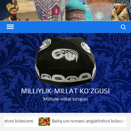
Skip
to
content
Search
MILLIYLIK-MILLAT KO'ZGUSI
Milliylik-millat ko'zgusi
ni bilasizmi
Baliq uni nimani anglatishini bilasizmi