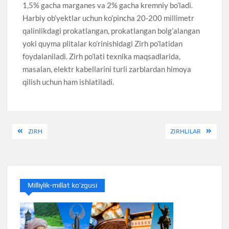
1,5% gacha marganes va 2% gacha kremniy bo’ladi.
Harbiy ob’yektlar uchun ko’pincha 20-200 millimetr
qalinlikdagi prokatlangan, prokatlangan bolg’alangan
yoki quyma plitalar ko’rinishidagi Zirh po’latidan
foydalaniladi. Zirh po’lati texnika maqsadlarida,
masalan, elektr kabellarini turli zarblardan himoya
qilish uchun ham ishlatiladi.
Post
ZIRH
ZIRHLILAR
menyusi
Milliylik-millat ko’zgusi