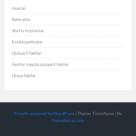
Asarlar
Referatlar
She’riy to’plamlar
Ensiklopediyalar
Qiziqarli faktlar
Ayollar haqida qiziqarli faktlar
Qisqa faktlar
Proudly powered by WordPress
|
Theme: TimesNews
|
By
ThemeSpiral.com
.