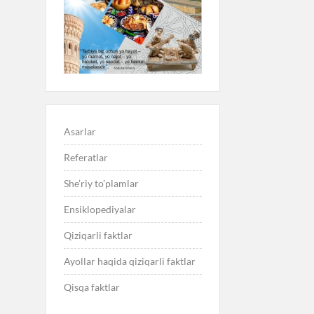
Asarlar
Referatlar
She’riy to’plamlar
Ensiklopediyalar
Qiziqarli faktlar
Ayollar haqida qiziqarli faktlar
Qisqa faktlar