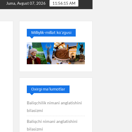
Baliq nimani anglatishini bilasizmi
Balans nimani a
Juma, Avgust 07, 2026
11:56:16 AM
Milliylik-millat ko’zgusi
Oxirgi ma’lumotlar
Baliqchilik nimani anglatishini
bilasizmi
Baliqchi nimani anglatishini
bilasizmi