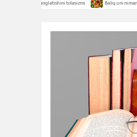
hi nimani anglatishini bilasizmi
Baliq uni nimani anglati