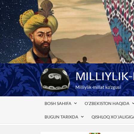
Skip
to
content
MILLIYLIK
Milliylik-millat ko'zgusi
BOSH SAHIFA
O’ZBEKISTON HAQIDA
BUGUN TARIXDA
QISHLOQ XO’JALIGI