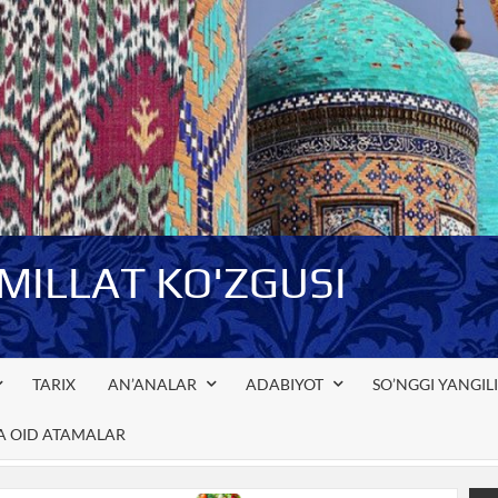
-MILLAT KO'ZGUSI
TARIX
AN’ANALAR
ADABIYOT
SO’NGGI YANGIL
GA OID ATAMALAR