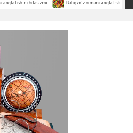
shini bilasizmi
Baliqko’z nimani anglatishini bilasizmi