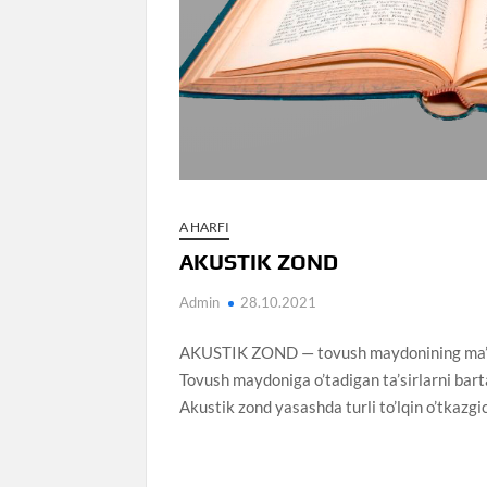
A HARFI
AKUSTIK ZOND
Admin
28.10.2021
AKUSTIK ZOND — tovush maydonining ma’lum
Tovush maydoniga o’tadigan ta’sirlarni bartar
Akustik zond yasashda turli to’lqin o’tkazgi