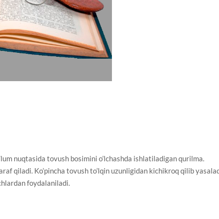
 nuqtasida tovush bosimini o’lchashda ishlatiladigan qurilma.
af qiladi. Ko’pincha tovush to’lqin uzunligidan kichikroq qilib yasalad
chlardan foydalaniladi.