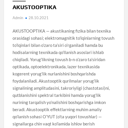
AKUSTOOPTIKA
Admin
28.10.2021
AKUSTOOPTIKA — akustikaning fizika bilan texnika
orasidagi sohasi; elektromagnitik to’lqinlarning tovush
to’lqinlari bilan o’zaro ta’siri o’rganiladi hamda bu
hodisalarning texnikada qo’llanish asoslari ishlab
chiqiladi. Yorug’likning tovush b-n o’zaro ta’siridan
optikada, optoelektronikada, lazer texnikasida
kogerent yorug’lik nurlanishini boshqarishda
foydalaniladi. Akustooptik qurilmalar yorug’lik
signalining amplitudasini, takroriyligi (chastotasi)ni,
qutblanishini spektral tarkibini hamda yorug’lik
nurining tarqalish yo’nalishini boshqarishga imkon
beradi. Akustooptik effektlarning muhim amaliy
qo’lanish sohasi O’YUT (o’ta yuqori tovushlar) —
signallarga chin vaqt ko’lamida ishlov berish