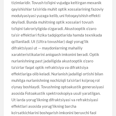
tizimlaridir. Tovush to’lqini vujudga keltirgan mexanik
qayishishlar ta’sirida muhit optik xossalarining fazoviy
modulyasiyasi yuzaga kelib, uni fotoqayishish effekti
deyiladi. Bunda muhitning optik xossalari tovush
to’lqini takroriyligida o’zgaradi. Akustooptik o’zaro
ta’sir effektlari fizika tadqiqotlarida hamda texnikada
qo’llaniladi. Ut (Ultra tovushlar) dagi yorug’lik
difraktsiyasi ut — maydonlarning mahalliy
xarakteristikalarini aniqpash imkonini beradi. Optik
nurlanishning past jadalligida akustooptik o’zaro
ta’sirlar faqat optik refraktsiya va difraktsiya
effektlariga olib keladi. Nurlanish jadalligi ortishi bilan
muhitga nurlanishning nochiziqli ta’sirlari ko’proq rol
o’ynay boshlaydi. Tovushning optoakustik generasiyasi
asosida Fotoakustik spektroskopiya usuli yaratilgan.
Ut larda yorug’likning difraktsiyasi va refraktsiyasi
effektlari asosida yorug’likning barcha
ko’rsatkichlarini boshqarish imkonini beruvchi faol