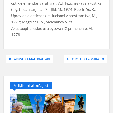
optik elementlar yaratilgan. Ad.: Fizicheskaya akustika
(ing. tilidan tarjima), 7 – jild, M., 1974; Rebrin Yu. K.,
Upravlenie opticheskimi luchami v prostranstve, M.,
1977; Magdich L. N., Molchanov V. Ya.,
Akustoopticheskie ustroytsva i IX primenenie, M.,
1978.
Post
AKUSTIKA MATERIALLARI
AKUSTOELEKTRONIKA
menyusi
Milliylik-millat ko’zgusi