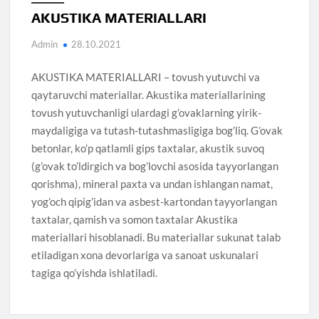
AKUSTIKA MATERIALLARI
Admin
28.10.2021
AKUSTIKA MATERIALLARI – tovush yutuvchi va
qaytaruvchi materiallar. Akustika materiallarining
tovush yutuvchanligi ulardagi g’ovaklarning yirik-
maydaligiga va tutash-tutashmasligiga bog’liq. G’ovak
betonlar, ko’p qatlamli gips taxtalar, akustik suvoq
(g’ovak to’ldirgich va bog’lovchi asosida tayyorlangan
qorishma), mineral paxta va undan ishlangan namat,
yog’och qipig’idan va asbest-kartondan tayyorlangan
taxtalar, qamish va somon taxtalar Akustika
materiallari hisoblanadi. Bu materiallar sukunat talab
etiladigan xona devorlariga va sanoat uskunalari
tagiga qo’yishda ishlatiladi.