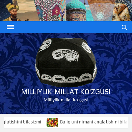
Skip
to
content
Search
MILLIYLIK-MILLAT KO'ZGUSI
Milliylik-millat ko'zgusi
shini bilasizmi
Baliq uni nimani anglatishini bilasizmi