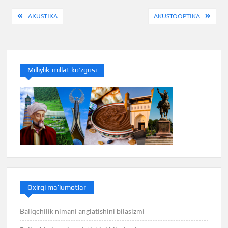
Post
AKUSTIKA
AKUSTOOPTIKA
menyusi
Milliylik-millat ko’zgusi
Oxirgi ma’lumotlar
Baliqchilik nimani anglatishini bilasizmi