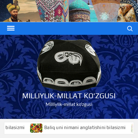
Skip
to
content
Search
MILLIYLIK-MILLAT KO'ZGUSI
Milliylik-millat ko'zgusi
asizmi
Baliq uni nimani anglatishini bilasizmi
Ba