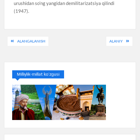
urushidan so’ng yangidan demilitarizatsiya qilindi
(1947).
Post
ALANGALANISH
ALANIY
menyusi
Milliylik-millat ko’zgusi