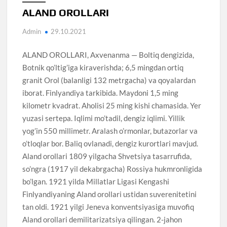
ALAND OROLLARI
Admin
29.10.2021
ALAND OROLLARI, Axvenanma — Boltiq dengizida,
Botnik qo’ltig’iga kiraverishda; 6,5 mingdan ortiq
granit Orol (balanligi 132 metrgacha) va qoyalardan
iborat. Finlyandiya tarkibida. Maydoni 1,5 ming
kilometr kvadrat. Aholisi 25 ming kishi chamasida. Yer
yuzasi sertepa. Iqlimi mo’tadil, dengiz iqlimi. Yillik
yog’in 550 millimetr. Aralash o’rmonlar, butazorlar va
o’tloqlar bor. Baliq ovlanadi, dengiz kurortlari mavjud.
Aland orollari 1809 yilgacha Shvetsiya tasarrufida,
so’ngra (1917 yil dekabrgacha) Rossiya hukmronligida
bo’lgan. 1921 yilda Millatlar Ligasi Kengashi
Finlyandiyaning Aland orollari ustidan suverenitetini
tan oldi. 1921 yilgi Jeneva konventsiyasiga muvofiq
Aland orollari demilitarizatsiya qilingan. 2-jahon