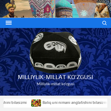
Skip
to
content
Search
MILLIYLIK-MILLAT KO'ZGUSI
Milliylik-millat ko'zgusi
i bilasizmi
Baliq uni nimani anglatishini bilasizmi