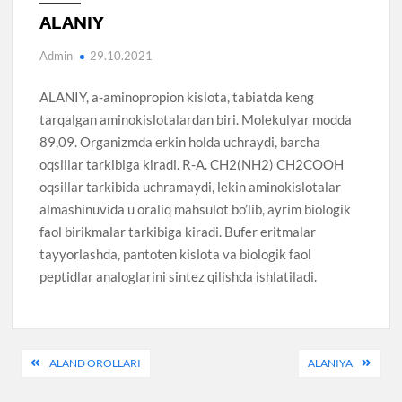
ALANIY
Admin
29.10.2021
ALANIY, a-aminopropion kislota, tabiatda keng
tarqalgan aminokislotalardan biri. Molekulyar modda
89,09. Organizmda erkin holda uchraydi, barcha
oqsillar tarkibiga kiradi. R-A. CH2(NH2) CH2COOH
oqsillar tarkibida uchramaydi, lekin aminokislotalar
almashinuvida u oraliq mahsulot bo’lib, ayrim biologik
faol birikmalar tarkibiga kiradi. Bufer eritmalar
tayyorlashda, pantoten kislota va biologik faol
peptidlar analoglarini sintez qilishda ishlatiladi.
Post
ALAND OROLLARI
ALANIYA
menyusi