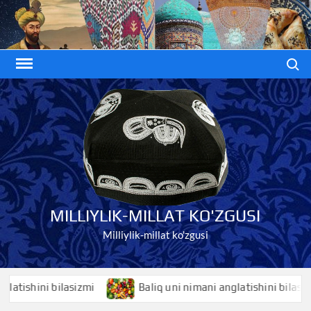
Skip
to
content
Search
MILLIYLIK-MILLAT KO'ZGUSI
Milliylik-millat ko'zgusi
shini bilasizmi
Baliq uni nimani anglatishini bilasizmi