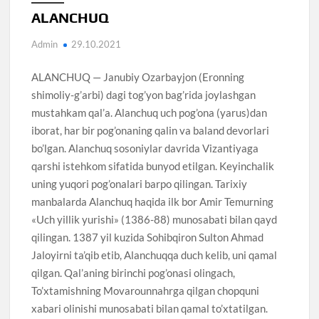
ALANCHUQ
Admin
29.10.2021
ALANCHUQ — Janubiy Ozarbayjon (Eronning
shimoliy-g’arbi) dagi tog’yon bag’rida joylashgan
mustahkam qal’a. Alanchuq uch pog’ona (yarus)dan
iborat, har bir pog’onaning qalin va baland devorlari
bo’lgan. Alanchuq sosoniylar davrida Vizantiyaga
qarshi istehkom sifatida bunyod etilgan. Keyinchalik
uning yuqori pog’onalari barpo qilingan. Tarixiy
manbalarda Alanchuq haqida ilk bor Amir Temurning
«Uch yillik yurishi» (1386-88) munosabati bilan qayd
qilingan. 1387 yil kuzida Sohibqiron Sulton Ahmad
Jaloyirni ta’qib etib, Alanchuqqa duch kelib, uni qamal
qilgan. Qal’aning birinchi pog’onasi olingach,
To’xtamishning Movarounnahrga qilgan chopquni
xabari olinishi munosabati bilan qamal to’xtatilgan.