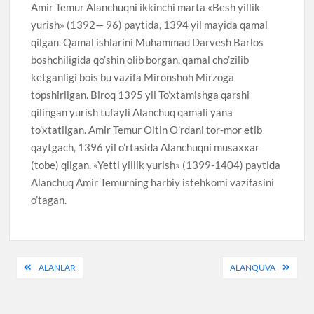
Amir Temur Alanchuqni ikkinchi marta «Besh yillik
yurish» (1392— 96) paytida, 1394 yil mayida qamal
qilgan. Qamal ishlarini Muhammad Darvesh Barlos
boshchiligida qo’shin olib borgan, qamal cho’zilib
ketganligi bois bu vazifa Mironshoh Mirzoga
topshirilgan. Biroq 1395 yil To’xtamishga qarshi
qilingan yurish tufayli Alanchuq qamali yana
to’xtatilgan. Amir Temur Oltin O’rdani tor-mor etib
qaytgach, 1396 yil o’rtasida Alanchuqni musaxxar
(tobe) qilgan. «Yetti yillik yurish» (1399-1404) paytida
Alanchuq Amir Temurning harbiy istehkomi vazifasini
o’tagan.
Post
ALANLAR
ALANQUVA
menyusi