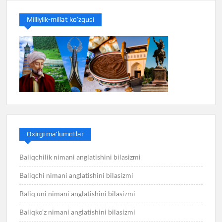
Milliylik-millat ko’zgusi
Oxirgi ma’lumotlar
Baliqchilik nimani anglatishini bilasizmi
Baliqchi nimani anglatishini bilasizmi
Baliq uni nimani anglatishini bilasizmi
Baliqko’z nimani anglatishini bilasizmi