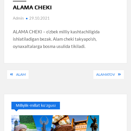
ALAMA CHEKI
Admin
29.10.2021
ALAMA CHEKI – o’zbek milliy kashtachiligida
ishlatiladigan bezak. Alam cheki takyapo’sh,
oynaxaltalarga bosma usulida tikiladi.
Post
ALAM
ALAMATOV
menyusi
Milliylik-millat ko’zgusi