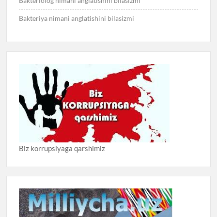
Bakteriolog nimani anglatishini bilasizmi
Bakteriya nimani anglatishini bilasizmi
Biz korrupsiyaga qarshimiz