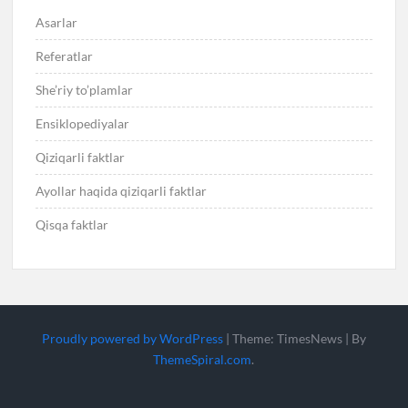
Asarlar
Referatlar
She’riy to’plamlar
Ensiklopediyalar
Qiziqarli faktlar
Ayollar haqida qiziqarli faktlar
Qisqa faktlar
Proudly powered by WordPress
|
Theme: TimesNews
|
By
ThemeSpiral.com
.