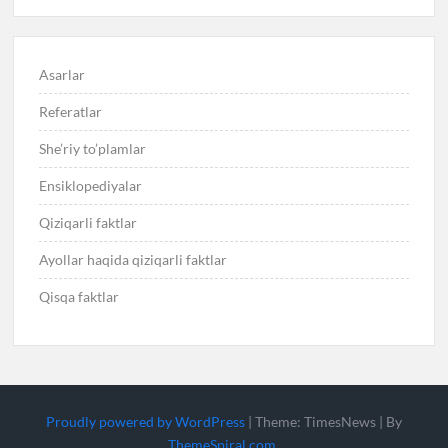
Asarlar
Referatlar
She’riy to’plamlar
Ensiklopediyalar
Qiziqarli faktlar
Ayollar haqida qiziqarli faktlar
Qisqa faktlar
Proudly powered by WordPress
|
Theme: TimesNews
|
By
ThemeSpiral.com
.