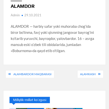
ALAMDOR
Admin
29.10.2021
ALAMDOR — harbiy safar yoki muhoraba chog’ida
biror bo’linma, favj yoki qismning jangovar bayrog’ini
ko’tarib yuruvchi, bayroqdor, yalovbardor. 16 – asrga
mansub eski o’zbek tili obidalarida, jumladan
«Boburnoma»da qayd etib o’tilgan.
Post
ALAMBARDOR MAQBARASI
ALAMKASH
menyusi
Milliylik-millat ko’zgusi