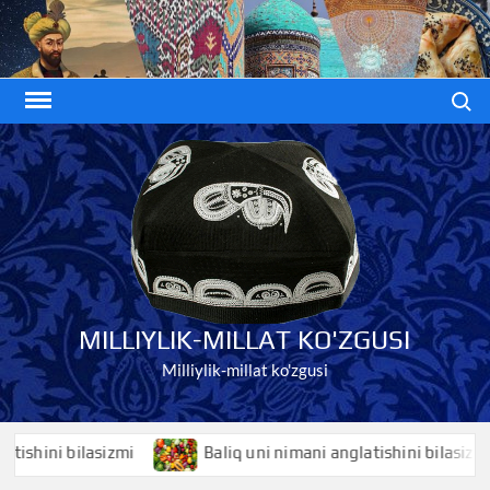
Skip
to
content
Search
MILLIYLIK-MILLAT KO'ZGUSI
Milliylik-millat ko'zgusi
ini bilasizmi
Baliq uni nimani anglatishini bilasizmi